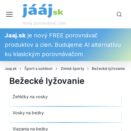
nový porovnávač cien
Jaaj.sk
je nový FREE porovnávač
produktov a cien. Budujeme AI alternatívu
ku klasickým porovnávačom
Jaaj.sk
Šport a outdoor
Zimné športy
Bežecké lyžovanie
Bežecké lyžovanie
Žehličky na vosky
Vosky na bežky
Viazania na bežky