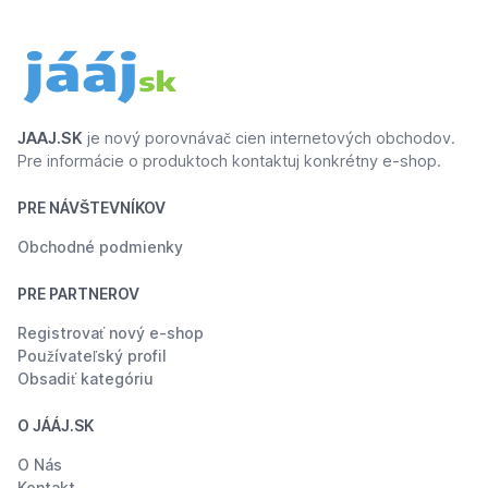
nízkou
hmotnost.Konstrukce:SDS
jádroSkintec nažehlovací
pásek skluznice BI
5000Máte obavy z
přepravy? S námi se bát
nemusíte. Běžky balíme
JAAJ.SK
je nový porovnávač cien internetových obchodov.
do pevné krabice, která
Pre informácie o produktoch kontaktuj konkrétny e-shop.
spolehlivě ochrání zboží
před poškozením. Zásilka
je navíc opatřena
PRE NÁVŠTEVNÍKOV
výstražnou etiketou
"KŘEHKÉ".
Obchodné podmienky
PRE PARTNEROV
Registrovať nový e-shop
Používateľský profil
Obsadiť kategóriu
O JÁÁJ.SK
O Nás
Kontakt