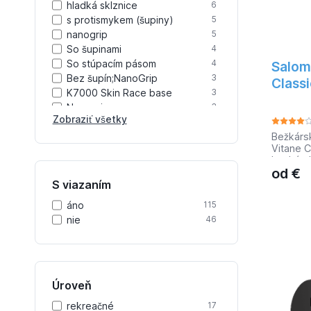
hladká sklznice
6
s protismykem (šupiny)
5
nanogrip
5
So šupinami
4
So stúpacím pásom
4
Salom
Bez šupín;NanoGrip
3
Classi
K7000 Skin Race base
3
Nanogrip
3
Zobraziť všetky
HM Graphite base
2
So stúpacím pásom
Bežkárs
2
Vitane C
Skin (Mohair Mix) Race Plus
2
bežkárs
UM1
od
€
podrážk
Súpacie pásy
2
S viazaním
a jednou
K7000 - SKIN Sport
2
kompatib
áno
115
profilom
R-Skin - mohérová vložka
2
klasický 
nie
46
AR Plus - šupiny
2
rýchloz
nastavit
konštruk
topánoč
Úroveň
rekreačné
17