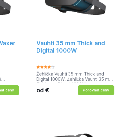
Waxer
Vauhti 35 mm Thick and
Digital 1000W
Žehlička Vauhti 35 mm Thick and
é
Digital 1000W. Žehlička Vauhti 35 mm
u
Thick and Digital 1000W na
od
€
á
profesionálne použitie. Hlavné
ať ceny
Porovnať ceny
 silnej
vlastnosti: Vysoký výkon, 1000 W
eploty v
Extra silná spodná štruktúra s
špeciálna
vynikajúcou schopnosťou akumulovať
 zaručí
teplo Presný digitálny termostat
Pohodlné držanie, radosť používať
lne
u12 mm