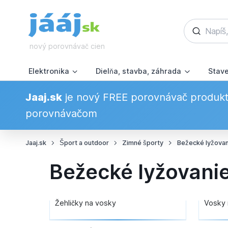
nový porovnávač cien
Elektronika
Dielňa, stavba, záhrada
Stav
Jaaj.sk
je nový FREE porovnávač produkto
porovnávačom
Jaaj.sk
Šport a outdoor
Zimné športy
Bežecké lyžovan
Bežecké lyžovani
Žehličky na vosky
Vosky 