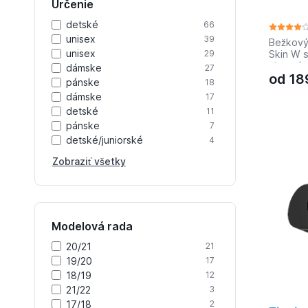
Určenie
detské
66
unisex
39
Bežkový
unisex
Skin W 
29
viazaní
dámske
27
od
18
pánske
18
dámske
17
detské
11
pánske
7
detské/juniorské
4
Zobraziť všetky
Modelová rada
20/21
21
19/20
17
18/19
12
21/22
3
17/18
2