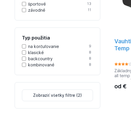
športové
13
závodné
11
Typ použitia
Vauht
na korčuľovanie
9
Temp 
klasické
8
backcountry
8
kombinované
8
Základn
all temp
voskov 
od
€
všetky 
pre star
Zobraziť všetky filtre (2)
sú odoln
vhodné 
použitie.