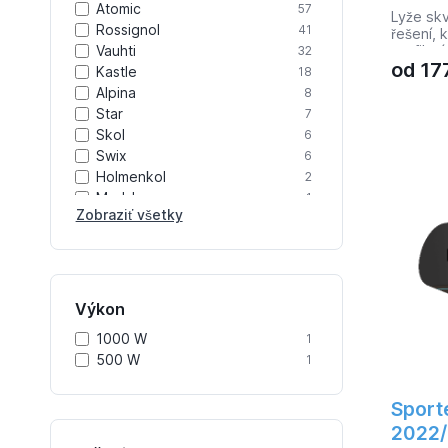
Atomic
57
Lyže skv
Rossignol
41
řešení, 
profilací
Vauhti
32
od
17
tuhost. 
Kastle
18
snesla 
Alpina
8
horší po
Star
7
váhy je 
Skol
dřev. Za
6
kvalitní 
Swix
6
speciáln
Holmenkol
2
NIS des
Madshus
1
Zobraziť všetky
Gravity
1
One Way
1
Acra
1
Výkon
1000 W
1
500 W
1
Sport
2022/