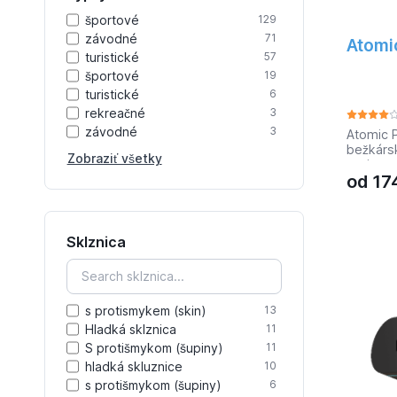
202cm 1
športové
129
207cm 1
závodné
71
Atomi
109kg -
turistické
57
športové
19
turistické
6
rekreačné
3
závodné
3
Atomic P
bežkárs
Zobraziť všetky
začiatoč
od
17
využijet
skating 
nízkej h
topánka 
toho, ab
Sklznica
Topánka
viazanie
snehom 
zateplen
s protismykem (skin)
13
v teple 
Hladká sklznica
11
ste nest
disponu
S protišmykom (šupiny)
11
Quicklac
hladká skluznice
10
vonkajš
s protišmykom (šupiny)
6
uzatvár