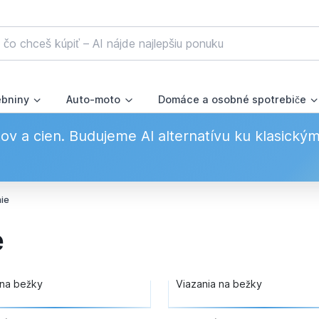
ebniny
Auto-moto
Domáce a osobné spotrebiče
v a cien. Budujeme AI alternatívu ku klasický
ie
e
na bežky
Viazania na bežky