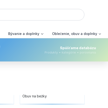
Bývanie a doplnky
Oblečenie, obuv a doplnky
m
Spúšťame databázu
Produkty • kategórie • porovnania
Obuv na bežky