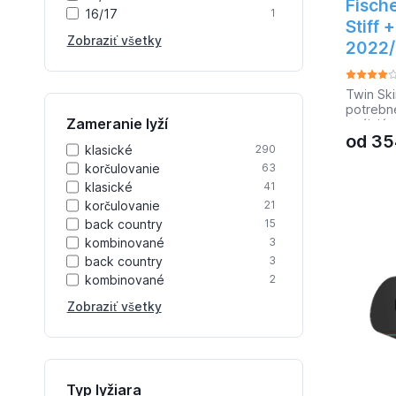
Fische
16/17
1
Stiff 
Zobraziť všetky
2022/
Twin Ski
potrebné
Zameranie lyží
spájajú 
od
35
poskytli
klasické
290
dlhšie v
korčulovanie
63
Core Bas
g ľahši
klasické
41
offsetov
korčulovanie
21
premenl
back country
15
konziste
kombinované
3
Hmotnosť
World C
back country
3
Tvrdosť:
kombinované
2
44-44 5
182cm 6
Zobraziť všetky
187cm 7
187cm 7
192cm 8
197cm 8
197cm 9
Typ lyžiara
202cm 9