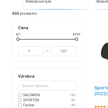
Kolieskové lyže
Bežeck
630
produktov
Cena
€7
€737
Výrobca
Sport
2022/
SALOMON
130
SPORTEN
84
Fischer
66