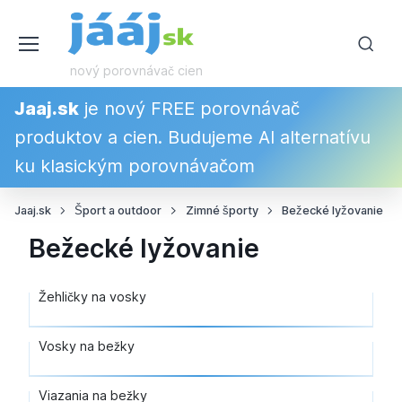
nový porovnávač cien
Jaaj.sk
je nový FREE porovnávač
produktov a cien. Budujeme AI alternatívu
ku klasickým porovnávačom
Jaaj.sk
Šport a outdoor
Zimné športy
Bežecké lyžovanie
Bežecké lyžovanie
Žehličky na vosky
Vosky na bežky
Viazania na bežky