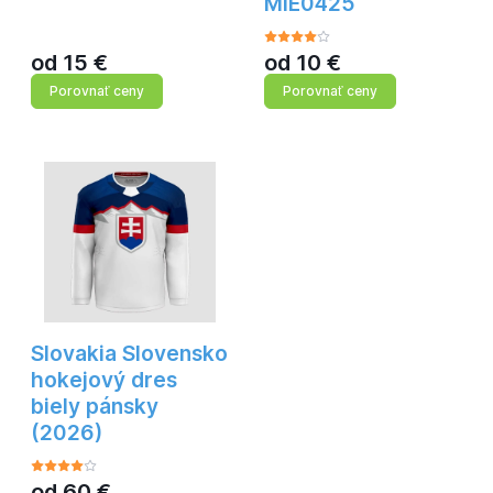
MIE0425
od
15
€
od
10
€
Porovnať ceny
Porovnať ceny
Slovakia Slovensko
hokejový dres
biely pánsky
(2026)
od
60
€