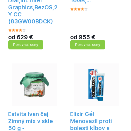
DMI,Int. Intel
16GB,…
Graphics,BezOS,2
Y CC
(83GW00BDCK)
od
629
€
od
955
€
Porovnať ceny
Porovnať ceny
Estvita Ivan čaj
Elixir Gél
Zimný mix v skle -
Menovazil proti
50 g -
bolesti kĺbov a