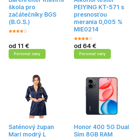
škola pro
PEIYING KT-571 s
začátečníky BGS
presnosťou
(B.G.S.)
merania 0,005 %
MIE0214
od
11
€
od
64
€
Porovnať ceny
Porovnať ceny
Saténový župan
Honor 400 5G Dual
Mari modrý L
Sim 8GB RAM