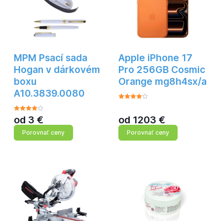
MPM Psací sada
Apple iPhone 17
Hogan v dárkovém
Pro 256GB Cosmic
boxu
Orange mg8h4sx/a
A10.3839.0080
od
3
€
od
1203
€
Porovnať ceny
Porovnať ceny