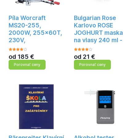
Píla Worcraft
Bulgarian Rose
MS20-255,
Karlovo ROSE
2000W, 255x60T,
JOGHURT maska
230V,
na vlasy 240 ml -
od
185
€
od
21
€
Porovnať ceny
Porovnať ceny
Bärenreiter Klavírní
Alkohol tester