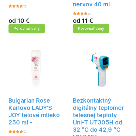
nervov 40 ml
od
10
€
od
11
€
Porovnať ceny
Porovnať ceny
Bulgarian Rose
Bezkontaktný
Karlovo LADY’S
digitálny teplomer
JOY telové mlieko
telesnej teploty
250 ml -
Uni-T UT305H od
32 °C do 42,9 °C