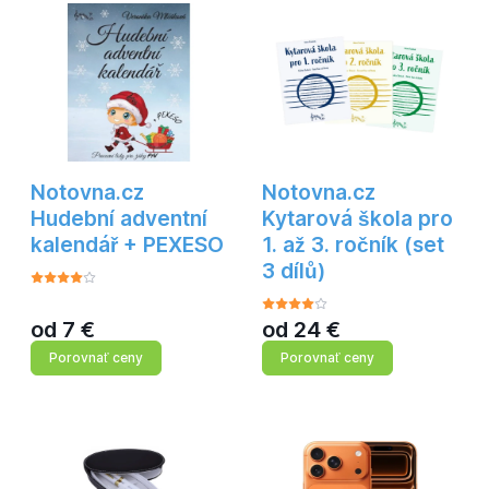
Notovna.cz
Notovna.cz
Hudební adventní
Kytarová škola pro
kalendář + PEXESO
1. až 3. ročník (set
3 dílů)
od
7
€
od
24
€
Porovnať ceny
Porovnať ceny