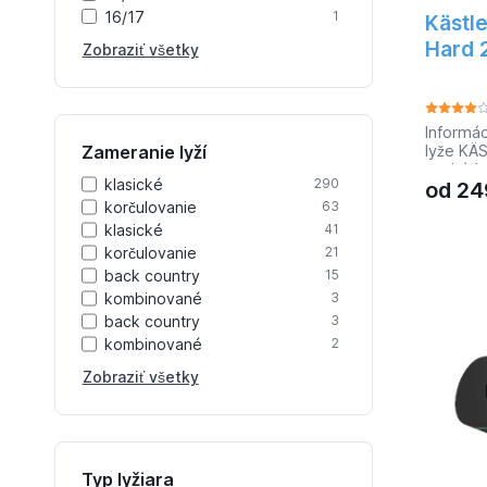
zabezpeč
16/17
1
Kästl
za všet
podmien
Hard 
Zobraziť všetky
stopy:Po
všetkýc
upraven
Exkluzív
Informá
Zameranie lyží
lyže KÄ
vychádz
klasické
290
od
24
RX10 Ska
preteká
korčulovanie
63
sklz, za
klasické
41
riešenia
korčulovanie
21
trate. P
back country
15
prenos 
kombinované
Honeyco
3
a techno
back country
3
Dokonal
kombinované
2
ambicióz
mm. Žľab
Zobraziť všetky
Pre tepl
177 cm. 
Hmotnos
odporúč
65 kg 1
Typ lyžiara
75-99 k