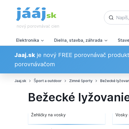
nový porovnávač cien
Elektronika
Dielňa, stavba, záhrada
Stav
Jaaj.sk
je nový FREE porovnávač produkto
porovnávačom
Jaaj.sk
Šport a outdoor
Zimné športy
Bežecké lyžovan
Bežecké lyžovani
Žehličky na vosky
Vosky 