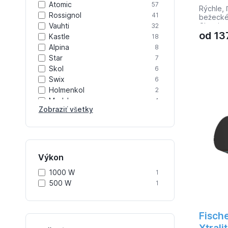
Atomic
57
Rýchle, 
Rossignol
41
bežecké 
Classic 
Vauhti
32
od
13
zodpove
Kastle
18
športov
Alpina
8
juniorsk
Star
7
Super Jr.
Skol
Doporuče
6
142 19 -
Swix
6
Kg 41-4
Holmenkol
2
44 172 
Madshus
1
Zobraziť všetky
Gravity
1
One Way
1
Acra
1
Výkon
1000 W
1
500 W
1
Fisch
Xtrali