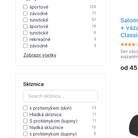
športové
129
závodné
71
Salom
turistické
57
športové
19
+ vázá
turistické
6
Class
rekreačné
3
závodné
3
Set záv
Zobraziť všetky
viazaním
lyžiarov
od
45
Sklznica
s protismykem (skin)
13
Hladká sklznica
11
S protišmykom (šupiny)
11
hladká skluznice
10
s protišmykom (šupiny)
6