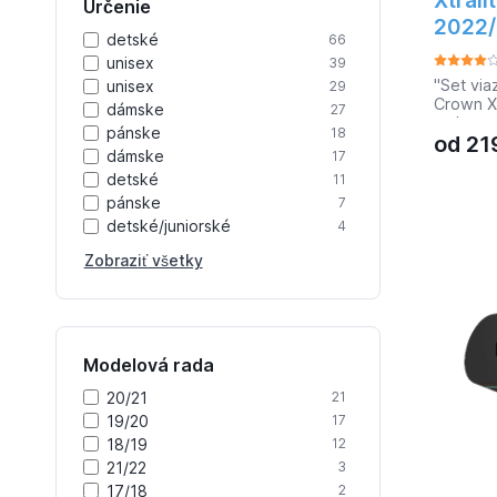
Určenie
2022/
detské
66
unisex
39
"Set via
unisex
29
Crown Xt
dámske
27
na lyžov
pánske
18
od
21
jazdu mi
dámske
17
drevené
stabilitu
detské
11
Offtrac
pánske
7
kombinác
detské/juniorské
4
podmien
lyže pos
Zobraziť všetky
ovládate
integro
inštaláci
Viazanie
topánka
Modelová rada
NNN.Tec
kanáliky
20/21
21
znižujú 
19/20
17
dreveným
zlomeniu
18/19
12
tlak.Rýc
21/22
3
univerz
17/18
2