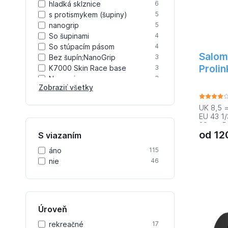
hladká sklznice
6
s protismykem (šupiny)
5
nanogrip
5
So šupinami
4
So stúpacím pásom
4
Salom
Bez šupín;NanoGrip
3
Proli
K7000 Skin Race base
3
Nanogrip
3
Zobraziť všetky
HM Graphite base
2
So stúpacím pásom
2
UK 8,5 
Skin (Mohair Mix) Race Plus
2
EU 43 1/
UM1
28 cm Pr
Súpacie pásy
2
od
12
a komfo
S viazaním
priľnavo
K7000 - SKIN Sport
2
áno
115
Plus kom
R-Skin - mohérová vložka
2
vylepše
nie
46
AR Plus - šupiny
2
vynikajú
chodidlá
deň. Ana
poskytuj
maximáln
Úroveň
systémy
zaručia
rekreačné
17