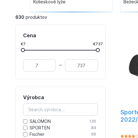
Kolieskové lyže
Bežeck
630
produktov
Cena
€7
€737
Výrobca
Sport
2022/
SALOMON
130
SPORTEN
84
Fischer
66