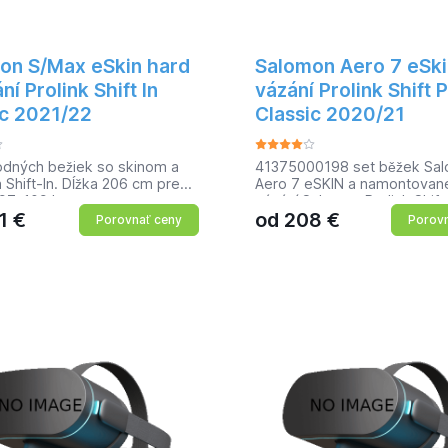
on S/Max eSkin hard
Salomon Aero 7 eSki
ní Prolink Shift In
vázání Prolink Shift 
ic 2021/22
Classic 2020/21
odných bežiek so skinom a
41375000198 set běžek Sa
 Shift-In. Dĺžka 206 cm pre
Aero 7 eSKIN a namontovan
 97-109 kg.
vázání Salomon Prolink Shift
1
€
od
208
€
Classic lyže styl classic skl
Porovnať ceny
Porovn
base jádro Densolite 2000 g
technologie eSkinGrip+, v o
části samolepící umělá tulen
napuštěné základovým vos
opatřené krycí folií broušené
48/46/44/46mm délka 198c
Salomon Prolink Shift Pro Cl
jedna hrazda dvě drážky
(NNN,Turnamic) posuvné na
PSP, 5 poloh flexe 85 manuá
ovládání