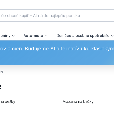
ebniny
Auto-moto
Domáce a osobné spotrebiče
v a cien. Budujeme AI alternatívu ku klasický
ie
e
na bežky
Viazania na bežky