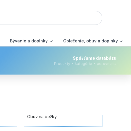
Bývanie a doplnky
Oblečenie, obuv a doplnky
m
Spúšťame databázu
Produkty • kategórie • porovnania
Obuv na bežky